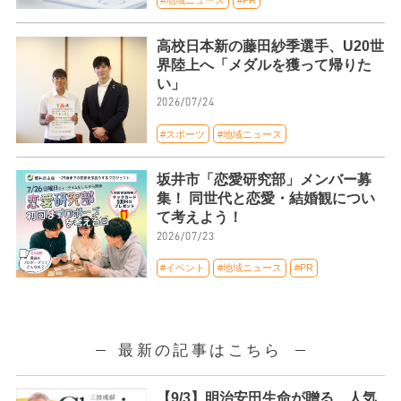
高校日本新の藤田紗季選手、U20世
界陸上へ「メダルを獲って帰りた
い」
2026/07/24
#スポーツ
#地域ニュース
坂井市「恋愛研究部」メンバー募
集！ 同世代と恋愛・結婚観につい
て考えよう！
2026/07/23
#イベント
#地域ニュース
#PR
最新の記事はこちら
【9/3】明治安田生命が贈る、人気