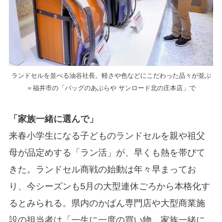
ランドセルを並べる油谷社長。軽さや色などにこだわった品々が並ぶ
＝福井市の「バッグのあぶらや サンロード北の庄本店」で
「家族一緒に選んで」
来春小学生になる子どものランドセルを親や祖父
母が品定めする「ラン活」が、早くも熱を帯びて
きた。ランドセル商戦の始動は年々早まってお
り、今シーズンも5月の大型連休ごろから本格化す
るとみられる。県内のかばん専門店や大型商業施
設の担当者は「一生に一度の買い物。家族一緒に