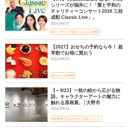
シリーズが福井に！「愛と平和の
チャリティーコンサート2026 三枝
成彰 Classic Live」。
2026/08/07
#コンサート
#エンタメ
#PR
【2027】おせちの予約なら今！ 超
早割でお得に買おう
2026/08/07
#グルメ
#PR
【～9/23】一枚の絵から広がる物
語。キャラクターアートの魅力に
触れる原画展。│大野市
2026/08/06
#大野市
#おでかけ
#イベント