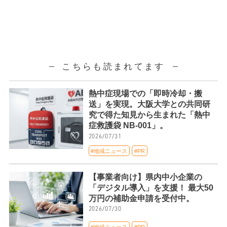
こちらも読まれてます
熱中症現場での「即時冷却・搬
送」を実現。大阪大学との共同研
究で得た知見から生まれた「熱中
症救護袋 NB-001」。
2026/07/31
#地域ニュース
#PR
【事業者向け】県内中小企業の
「デジタル導入」を支援！ 最大50
万円の補助金申請を受付中。
2026/07/30
#地域ニュース
#PR