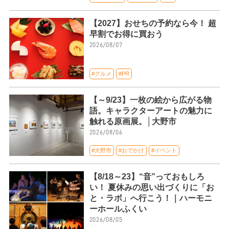
【2027】おせちの予約なら今！ 超
早割でお得に買おう
2026/08/07
#グルメ
#PR
【～9/23】一枚の絵から広がる物
語。キャラクターアートの魅力に
触れる原画展。│大野市
2026/08/06
#大野市
#おでかけ
#イベント
【8/18～23】“音”っておもしろ
い！ 夏休みの思い出づくりに「お
と・ラボ」へ行こう！｜ハーモニ
ーホールふくい
2026/08/05