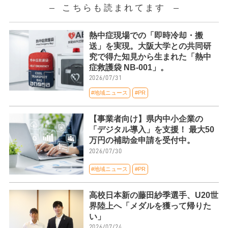
こちらも読まれてます
熱中症現場での「即時冷却・搬
送」を実現。大阪大学との共同研
究で得た知見から生まれた「熱中
症救護袋 NB-001」。
2026/07/31
#地域ニュース
#PR
【事業者向け】県内中小企業の
「デジタル導入」を支援！ 最大50
万円の補助金申請を受付中。
2026/07/30
#地域ニュース
#PR
高校日本新の藤田紗季選手、U20世
界陸上へ「メダルを獲って帰りた
い」
2026/07/24