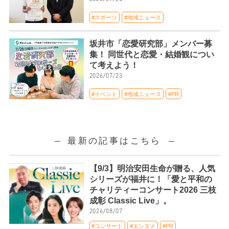
#スポーツ
#地域ニュース
坂井市「恋愛研究部」メンバー募
集！ 同世代と恋愛・結婚観につい
て考えよう！
2026/07/23
#イベント
#地域ニュース
#PR
最新の記事はこちら
【9/3】明治安田生命が贈る、人気
シリーズが福井に！「愛と平和の
チャリティーコンサート2026 三枝
成彰 Classic Live」。
2026/08/07
#コンサート
#エンタメ
#PR