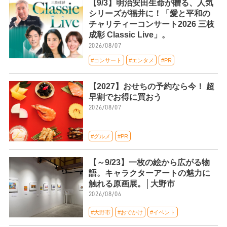
【9/3】明治安田生命が贈る、人気
シリーズが福井に！「愛と平和の
チャリティーコンサート2026 三枝
成彰 Classic Live」。
2026/08/07
#コンサート
#エンタメ
#PR
【2027】おせちの予約なら今！ 超
早割でお得に買おう
2026/08/07
#グルメ
#PR
【～9/23】一枚の絵から広がる物
語。キャラクターアートの魅力に
触れる原画展。│大野市
2026/08/06
#大野市
#おでかけ
#イベント