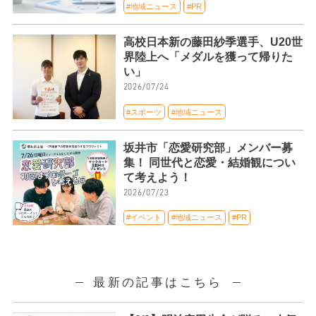
#地域ニュース
#PR
高校日本新の藤田紗季選手、U20世
界陸上へ「メダルを獲って帰りた
い」
2026/07/24
#スポーツ
#地域ニュース
坂井市「恋愛研究部」メンバー募
集！ 同世代と恋愛・結婚観につい
て考えよう！
2026/07/23
#イベント
#地域ニュース
#PR
最新の記事はこちら