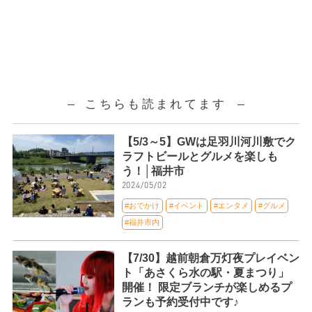
こちらも読まれてます
【5/3～5】GWは足羽川河川敷でク
ラフトビールとグルメを楽しも
う！│福井市
2024/05/02
#おでかけ
#イベント
#エンタメ
#グルメ
#福井市内
【7/30】越前朝倉万灯夜プレイベン
ト「あさくら水の駅・夏まつり」
開催！ 限定ブランチが楽しめるプ
ランも予約受付中です♪