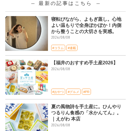
最新の記事はこちら
寝転びながら、よもぎ蒸し。心地
よい温もりで全身ぽかぽか！内側
から整うことの大切さを実感。
2026/08/08
#コラム
#連載
【福井のおすすめ手土産2026】
2026/08/08
#おやつ
#グルメ
#PR
夏の風物詩を手土産に。ひんやり
つるりん食感の「水かんてん」。
｜えがわ 本店
2026/08/08