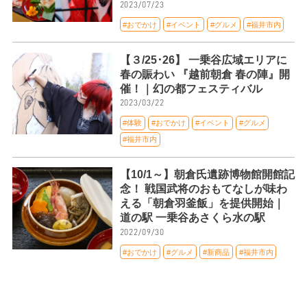
2023/07/23
#おでかけ
#イベント
#グルメ
#福井市内
【３/25･26】 一乗谷広域エリアに
春の賑わい 『越前朝倉 春の陣』開
催！｜幻の都フェスティバル
2023/03/22
#体験
#おでかけ
#イベント
#グルメ
#福井市内
【10/1～】朝倉氏遺跡博物館開館記
念！ 戦国武将のおもてなしが味わ
える「朝倉羽釜飯」を提供開始｜
道の駅 一乗谷あさくら水の駅
2022/09/30
#おでかけ
#グルメ
#新商品
#福井市内