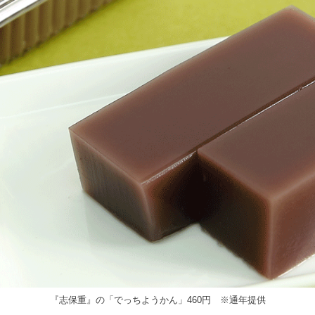
『志保重』の「でっちようかん」460円 ※通年提供