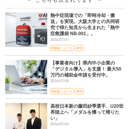
こちらも読まれてます
熱中症現場での「即時冷却・搬
送」を実現。大阪大学との共同研
究で得た知見から生まれた「熱中
症救護袋 NB-001」。
2026/07/31
#地域ニュース
#PR
【事業者向け】県内中小企業の
「デジタル導入」を支援！ 最大50
万円の補助金申請を受付中。
2026/07/30
#地域ニュース
#PR
高校日本新の藤田紗季選手、U20世
界陸上へ「メダルを獲って帰りた
い」
2026/07/24