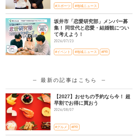
#スポーツ
#地域ニュース
坂井市「恋愛研究部」メンバー募
集！ 同世代と恋愛・結婚観につい
て考えよう！
2026/07/23
#イベント
#地域ニュース
#PR
最新の記事はこちら
【2027】おせちの予約なら今！ 超
早割でお得に買おう
2026/08/07
#グルメ
#PR