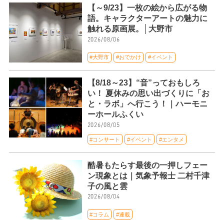
【～9/23】一枚の絵から広がる物
語。キャラクターアートの魅力に
触れる原画展。│大野市
2026/08/06
#大野市
#おでかけ
#イベント
【8/18～23】“音”っておもしろ
い！ 夏休みの思い出づくりに「お
と・ラボ」へ行こう！｜ハーモニ
ーホールふくい
2026/08/05
#コンサート
#イベント
#エンタメ
酷暑もたらす最後の一押しフェー
ン現象とは｜気象予報士 二村千津
子の風と雲
2026/08/04
#コラム
#連載