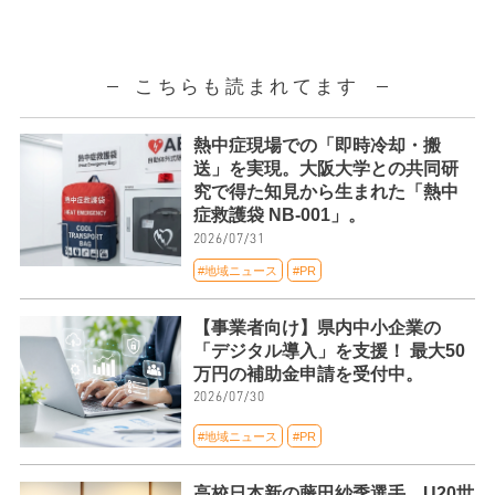
こちらも読まれてます
熱中症現場での「即時冷却・搬
送」を実現。大阪大学との共同研
究で得た知見から生まれた「熱中
症救護袋 NB-001」。
2026/07/31
#地域ニュース
#PR
【事業者向け】県内中小企業の
「デジタル導入」を支援！ 最大50
万円の補助金申請を受付中。
2026/07/30
#地域ニュース
#PR
高校日本新の藤田紗季選手、U20世