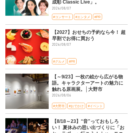
成彰 Classic Live」。
2026/08/07
#コンサート
#エンタメ
#PR
【2027】おせちの予約なら今！ 超
早割でお得に買おう
2026/08/07
#グルメ
#PR
【～9/23】一枚の絵から広がる物
語。キャラクターアートの魅力に
触れる原画展。│大野市
2026/08/06
#大野市
#おでかけ
#イベント
【8/18～23】“音”っておもしろ
い！ 夏休みの思い出づくりに「お