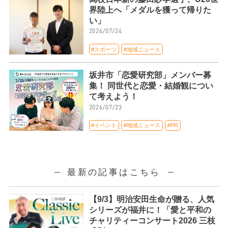
界陸上へ「メダルを獲って帰りた
い」
2026/07/24
#スポーツ
#地域ニュース
坂井市「恋愛研究部」メンバー募
集！ 同世代と恋愛・結婚観につい
て考えよう！
2026/07/23
#イベント
#地域ニュース
#PR
最新の記事はこちら
【9/3】明治安田生命が贈る、人気
シリーズが福井に！「愛と平和の
チャリティーコンサート2026 三枝