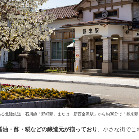
ある北陸鉄道・石川線「野町駅」または「新西金沢駅」から約30分で「鶴来駅
醤油・酢・糀などの醸造元が揃っており
、小さな街でこ