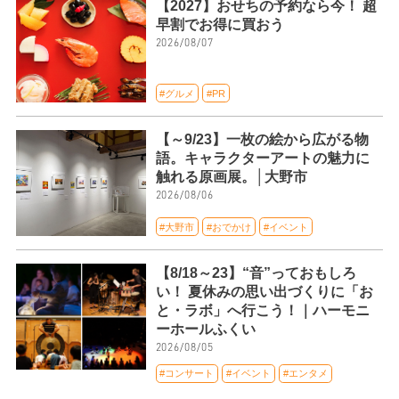
【2027】おせちの予約なら今！ 超
早割でお得に買おう
2026/08/07
#グルメ
#PR
【～9/23】一枚の絵から広がる物
語。キャラクターアートの魅力に
触れる原画展。│大野市
2026/08/06
#大野市
#おでかけ
#イベント
【8/18～23】“音”っておもしろ
い！ 夏休みの思い出づくりに「お
と・ラボ」へ行こう！｜ハーモニ
ーホールふくい
2026/08/05
#コンサート
#イベント
#エンタメ