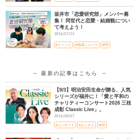
坂井市「恋愛研究部」メンバー募
集！ 同世代と恋愛・結婚観につい
て考えよう！
2026/07/23
#イベント
#地域ニュース
#PR
最新の記事はこちら
【9/3】明治安田生命が贈る、人気
シリーズが福井に！「愛と平和の
チャリティーコンサート2026 三枝
成彰 Classic Live」。
2026/08/07
#コンサート
#エンタメ
#PR