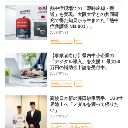
熱中症現場での「即時冷却・搬
送」を実現。大阪大学との共同研
究で得た知見から生まれた「熱中
症救護袋 NB-001」。
2026/07/31
#地域ニュース
#PR
【事業者向け】県内中小企業の
「デジタル導入」を支援！ 最大50
万円の補助金申請を受付中。
2026/07/30
#地域ニュース
#PR
高校日本新の藤田紗季選手、U20世
界陸上へ「メダルを獲って帰りた
い」
2026/07/24
#スポーツ
#地域ニュース