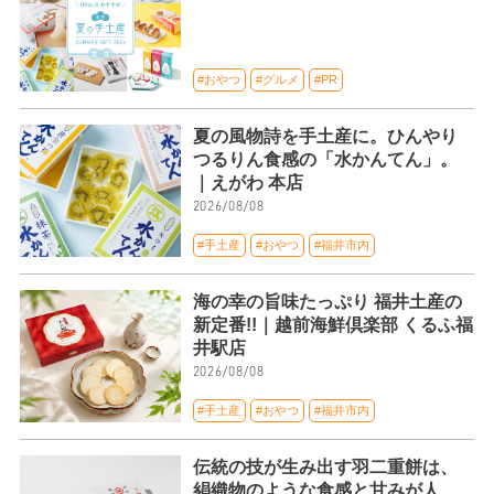
#おやつ
#グルメ
#PR
夏の風物詩を手土産に。ひんやり
つるりん食感の「水かんてん」。
｜えがわ 本店
2026/08/08
#手土産
#おやつ
#福井市内
海の幸の旨味たっぷり 福井土産の
新定番!!｜越前海鮮倶楽部 くるふ福
井駅店
2026/08/08
#手土産
#おやつ
#福井市内
伝統の技が生み出す羽二重餅は、
絹織物のような食感と甘みが人