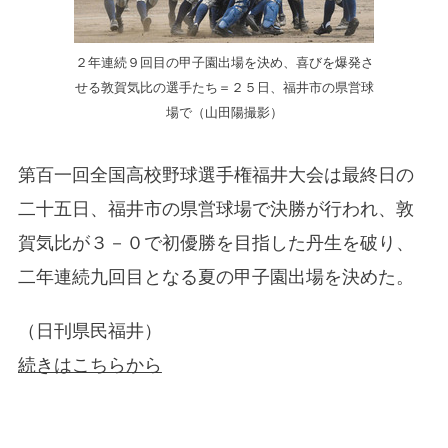
２年連続９回目の甲子園出場を決め、喜びを爆発さ
せる敦賀気比の選手たち＝２５日、福井市の県営球
場で（山田陽撮影）
第百一回全国高校野球選手権福井大会は最終日の
二十五日、福井市の県営球場で決勝が行われ、敦
賀気比が３－０で初優勝を目指した丹生を破り、
二年連続九回目となる夏の甲子園出場を決めた。
（日刊県民福井）
続きはこちらから