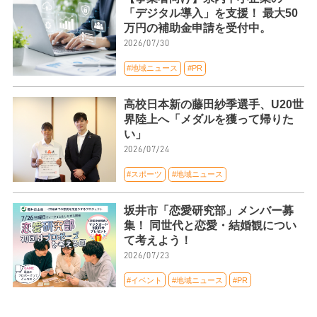
「デジタル導入」を支援！ 最大50
万円の補助金申請を受付中。
2026/07/30
#地域ニュース
#PR
高校日本新の藤田紗季選手、U20世
界陸上へ「メダルを獲って帰りた
い」
2026/07/24
#スポーツ
#地域ニュース
坂井市「恋愛研究部」メンバー募
集！ 同世代と恋愛・結婚観につい
て考えよう！
2026/07/23
#イベント
#地域ニュース
#PR