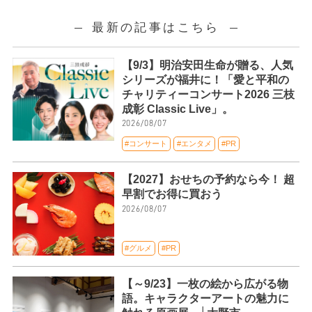
最新の記事はこちら
【9/3】明治安田生命が贈る、人気
シリーズが福井に！「愛と平和の
チャリティーコンサート2026 三枝
成彰 Classic Live」。
2026/08/07
#コンサート
#エンタメ
#PR
【2027】おせちの予約なら今！ 超
早割でお得に買おう
2026/08/07
#グルメ
#PR
【～9/23】一枚の絵から広がる物
語。キャラクターアートの魅力に