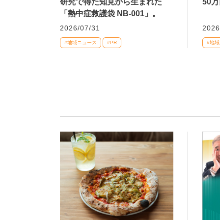
研究で得た知見から生まれた
50
「熱中症救護袋 NB-001」。
2026/07/31
2026
#地域ニュース
#PR
#地