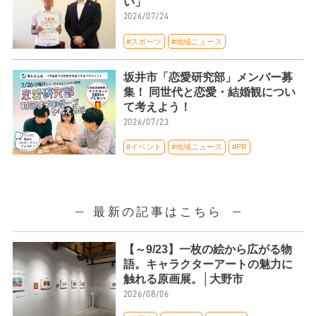
い」
2026/07/24
#スポーツ
#地域ニュース
坂井市「恋愛研究部」メンバー募
集！ 同世代と恋愛・結婚観につい
て考えよう！
2026/07/23
#イベント
#地域ニュース
#PR
最新の記事はこちら
【～9/23】一枚の絵から広がる物
語。キャラクターアートの魅力に
触れる原画展。│大野市
2026/08/06