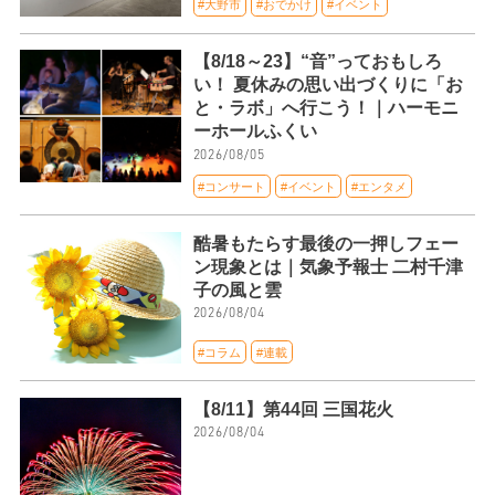
#大野市
#おでかけ
#イベント
【8/18～23】“音”っておもしろ
い！ 夏休みの思い出づくりに「お
と・ラボ」へ行こう！｜ハーモニ
ーホールふくい
2026/08/05
#コンサート
#イベント
#エンタメ
酷暑もたらす最後の一押しフェー
ン現象とは｜気象予報士 二村千津
子の風と雲
2026/08/04
#コラム
#連載
【8/11】第44回 三国花火
2026/08/04