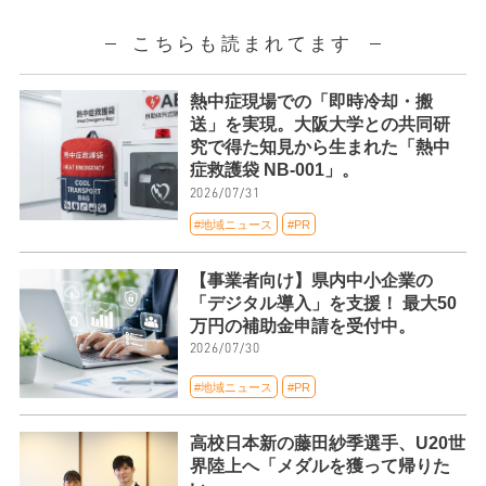
こちらも読まれてます
熱中症現場での「即時冷却・搬
送」を実現。大阪大学との共同研
究で得た知見から生まれた「熱中
症救護袋 NB-001」。
2026/07/31
#地域ニュース
#PR
【事業者向け】県内中小企業の
「デジタル導入」を支援！ 最大50
万円の補助金申請を受付中。
2026/07/30
#地域ニュース
#PR
高校日本新の藤田紗季選手、U20世
界陸上へ「メダルを獲って帰りた