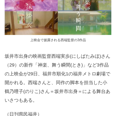
上映会で披露される西端監督の3作品
坂井市出身の映画監督西端実歩(にしばたみほ)さん
（29）の新作「神楽、舞う瞬間(とき)」など3作品
の上映会が29日、福井市順化1の福井メトロ劇場で
開かれる。西端さんと、同作の脚本を担当した小
鶴乃哩子(のりこ)さん＝坂井市出身＝による舞台あ
いさつもある。
（日刊県民福井）