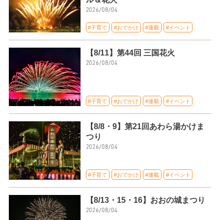
2026/08/04
#子育て
#おでかけ
#連載
#イベント
【8/11】第44回 三国花火
2026/08/04
#子育て
#おでかけ
#連載
#イベント
【8/8・9】第21回あわら湯かけま
つり
2026/08/04
#子育て
#おでかけ
#連載
#イベント
【8/13・15・16】おおの城まつり
2026/08/04