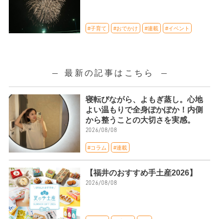
#子育て
#おでかけ
#連載
#イベント
最新の記事はこちら
寝転びながら、よもぎ蒸し。心地
よい温もりで全身ぽかぽか！内側
から整うことの大切さを実感。
2026/08/08
#コラム
#連載
【福井のおすすめ手土産2026】
2026/08/08