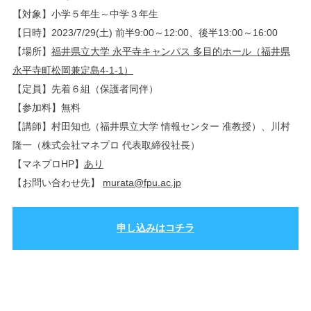
【対象】小学５年生～中学３年生
【日時】2023/7/29(土) 前半9:00～12:00、後半13:00～16:00
【場所】
福井県立大学 永平寺キャンパス 多目的ホール（福井県
永平寺町松岡兼定島4-1-1）
【定員】先着６組（保護者同伴）
【参加料】無料
【講師】村田知也（福井県立大学 情報センター 准教授）、川村
隆一（株式会社マネプロ 代表取締役社長）
【マネプロHP】
あり
【お問い合わせ先】
murata@fpu.ac.jp
申し込みはコチラ