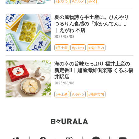
#おやつ
#グルメ
#PR
夏の風物詩を手土産に。ひんやり
つるりん食感の「水かんてん」。
｜えがわ 本店
2026/08/08
#手土産
#おやつ
#福井市内
海の幸の旨味たっぷり 福井土産の
新定番!!｜越前海鮮倶楽部 くるふ福
井駅店
2026/08/08
#手土産
#おやつ
#福井市内