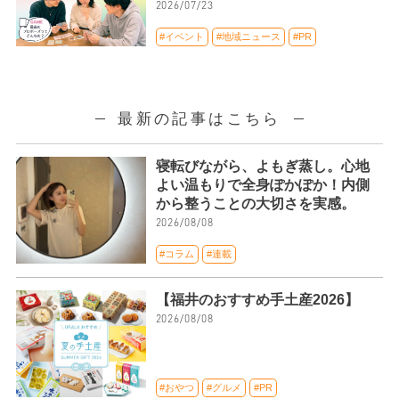
2026/07/23
#イベント
#地域ニュース
#PR
最新の記事はこちら
寝転びながら、よもぎ蒸し。心地
よい温もりで全身ぽかぽか！内側
から整うことの大切さを実感。
2026/08/08
#コラム
#連載
【福井のおすすめ手土産2026】
2026/08/08
#おやつ
#グルメ
#PR