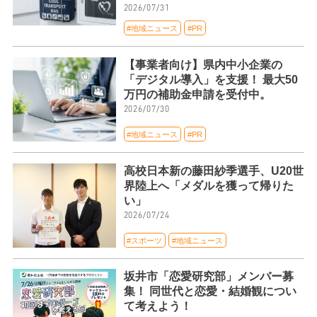
2026/07/31
#地域ニュース
#PR
【事業者向け】県内中小企業の
「デジタル導入」を支援！ 最大50
万円の補助金申請を受付中。
2026/07/30
#地域ニュース
#PR
高校日本新の藤田紗季選手、U20世
界陸上へ「メダルを獲って帰りた
い」
2026/07/24
#スポーツ
#地域ニュース
坂井市「恋愛研究部」メンバー募
集！ 同世代と恋愛・結婚観につい
て考えよう！