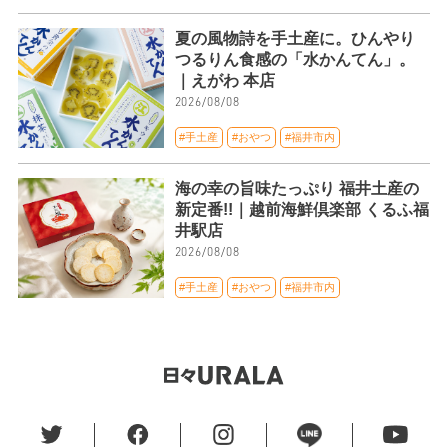
夏の風物詩を手土産に。ひんやり
つるりん食感の「水かんてん」。
｜えがわ 本店
2026/08/08
#手土産
#おやつ
#福井市内
海の幸の旨味たっぷり 福井土産の
新定番!!｜越前海鮮倶楽部 くるふ福
井駅店
2026/08/08
#手土産
#おやつ
#福井市内