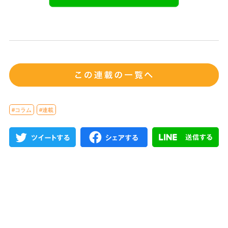
#コラム
#連載