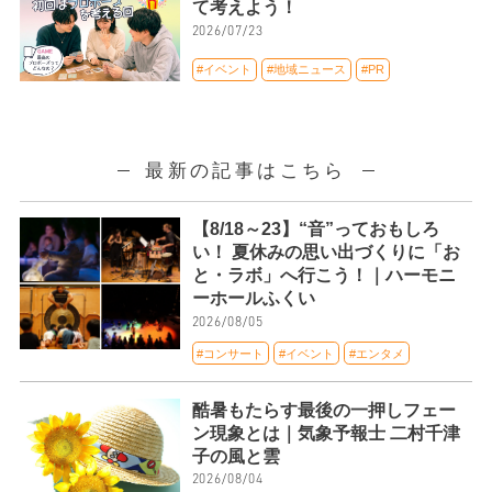
て考えよう！
2026/07/23
#イベント
#地域ニュース
#PR
最新の記事はこちら
【8/18～23】“音”っておもしろ
い！ 夏休みの思い出づくりに「お
と・ラボ」へ行こう！｜ハーモニ
ーホールふくい
2026/08/05
#コンサート
#イベント
#エンタメ
酷暑もたらす最後の一押しフェー
ン現象とは｜気象予報士 二村千津
子の風と雲
2026/08/04