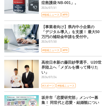
症救護袋 NB-001」。
2026/07/31
#地域ニュース
#PR
【事業者向け】県内中小企業の
「デジタル導入」を支援！ 最大50
万円の補助金申請を受付中。
2026/07/30
#地域ニュース
#PR
高校日本新の藤田紗季選手、U20世
界陸上へ「メダルを獲って帰りた
い」
2026/07/24
#スポーツ
#地域ニュース
坂井市「恋愛研究部」メンバー募
集！ 同世代と恋愛・結婚観につい