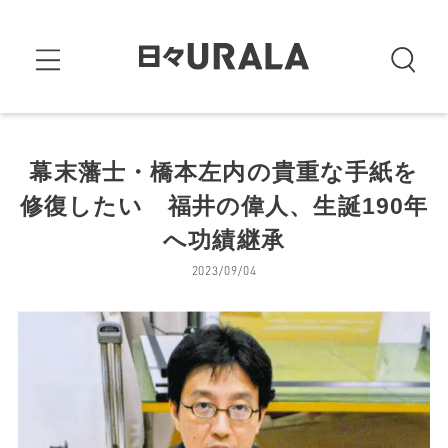
幕末藩士・橋本左内の貴重な手紙を
修復したい 福井の偉人、生誕190年
へ功績継承
2023/09/04