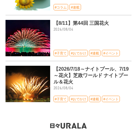
#コラム
#連載
【8/11】第44回 三国花火
2026/08/04
#子育て
#おでかけ
#連載
#イベント
【2026/7/18～ナイトプール、7/19
～花火】芝政ワールド ナイトプー
ル＆花火
2026/08/04
#子育て
#おでかけ
#連載
#イベント