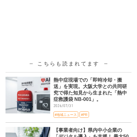
こちらも読まれてます
熱中症現場での「即時冷却・搬
送」を実現。大阪大学との共同研
究で得た知見から生まれた「熱中
症救護袋 NB-001」。
2026/07/31
#地域ニュース
#PR
【事業者向け】県内中小企業の
「デジタル導入」を支援！ 最大50