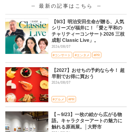
最新の記事はこちら
【9/3】明治安田生命が贈る、人気
シリーズが福井に！「愛と平和の
チャリティーコンサート2026 三枝
成彰 Classic Live」。
2026/08/07
#コンサート
#エンタメ
#PR
【2027】おせちの予約なら今！ 超
早割でお得に買おう
2026/08/07
#グルメ
#PR
【～9/23】一枚の絵から広がる物
語。キャラクターアートの魅力に
触れる原画展。│大野市