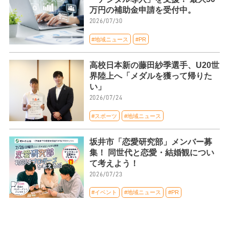
万円の補助金申請を受付中。
2026/07/30
#地域ニュース
#PR
高校日本新の藤田紗季選手、U20世
界陸上へ「メダルを獲って帰りた
い」
2026/07/24
#スポーツ
#地域ニュース
坂井市「恋愛研究部」メンバー募
集！ 同世代と恋愛・結婚観につい
て考えよう！
2026/07/23
#イベント
#地域ニュース
#PR