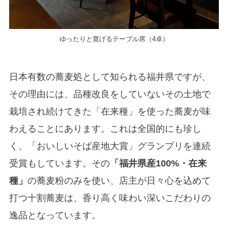
ゆったりと寛げるテーブル席（4卓）
日本有数の蕎麦処として知られる福井県ですが、
その理由には、品種改良をしていないその土地で
栽培され続けてきた「在来種」を使った蕎麦が味
わえることにあります。これは全国的にも珍し
く、「おいしいそば産地大賞」グランプリを連続
受賞もしています。その
「福井県産100%・在来
種」
の蕎麦粉のみを使い、店主が日々心を込めて
打つ十割蕎麦は、香り高く味わい深いこだわりの
逸品となっています。