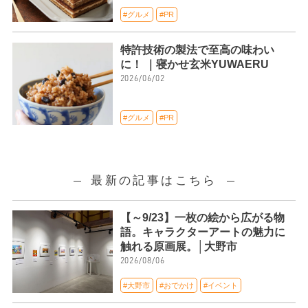
#グルメ
#PR
特許技術の製法で至高の味わい
に！ ｜寝かせ玄米YUWAERU
2026/06/02
#グルメ
#PR
最新の記事はこちら
【～9/23】一枚の絵から広がる物
語。キャラクターアートの魅力に
触れる原画展。│大野市
2026/08/06
#大野市
#おでかけ
#イベント