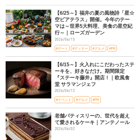
【6/25～】福井の夏の風物詩「星☆
空ビアテラス」開催。今年のテー
マは～世界5大料理、美食の星空紀
行～｜ローズガーデン
2026/06/15
#デート
#ディナー
#グルメ
#PR
【6/15～】火入れにこだわったステ
ーキを、好きなだけ。期間限定
『ステーキ藤井』開店！｜欧風食
堂 サラマンジェフ
2026/06/12
#イベント
#グルメ
#PR
老舗パティスリーの、世代を超え
て愛されるケーキ｜アンテノール
2026/06/02