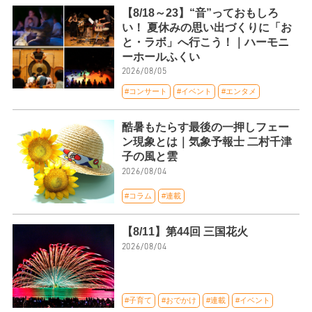
【8/18～23】“音”っておもしろ
い！ 夏休みの思い出づくりに「お
と・ラボ」へ行こう！｜ハーモニ
ーホールふくい
2026/08/05
#コンサート
#イベント
#エンタメ
酷暑もたらす最後の一押しフェー
ン現象とは｜気象予報士 二村千津
子の風と雲
2026/08/04
#コラム
#連載
【8/11】第44回 三国花火
2026/08/04
#子育て
#おでかけ
#連載
#イベント