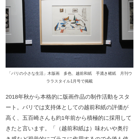
「パリの小さな生活」木版画 多色、越前和紙 手漉き楮紙 月刊ウ
ララスタイル1月号で掲載
2018年秋から本格的に版画作品の制作活動をスタ
ート。パリでは支持体としての越前和紙の評価が
高く、五百崎さんも約1年前から積極的に採用して
きたと言います。「（越前和紙は）味わいや奥行
き感など視覚的にプラスに作用するので今後も使