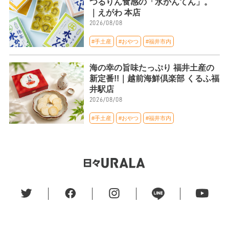
つるりん食感の「水かんてん」。
｜えがわ 本店
2026/08/08
#手土産
#おやつ
#福井市内
海の幸の旨味たっぷり 福井土産の
新定番!!｜越前海鮮倶楽部 くるふ福
井駅店
2026/08/08
#手土産
#おやつ
#福井市内
このサイトについて