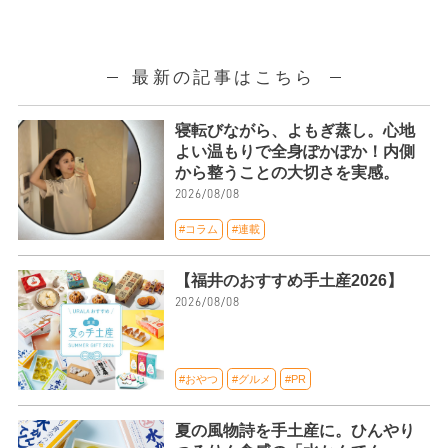
最新の記事はこちら
寝転びながら、よもぎ蒸し。心地
よい温もりで全身ぽかぽか！内側
から整うことの大切さを実感。
2026/08/08
#コラム
#連載
【福井のおすすめ手土産2026】
2026/08/08
#おやつ
#グルメ
#PR
夏の風物詩を手土産に。ひんやり