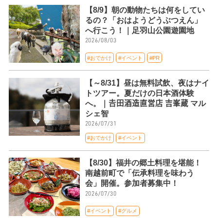
【8/9】朝の動物たちは何をしてい
るの？「おはようどうぶつえん」
へ行こう！｜足羽山公園遊園地
2026/08/03
#おでかけ
#イベント
#PR
【～8/31】昼は無料試飲、夜はナイ
トツアー。夏だけの日本酒体験
へ。｜𠮷田酒造直営店 吉峯蔵 マル
シェ智
2026/07/31
#おでかけ
#イベント
【8/30】福井の郷土料理を堪能！
南越前町で「伝承料理を味わう
会」開催。参加者募集中！
2026/07/30
#イベント
#グルメ