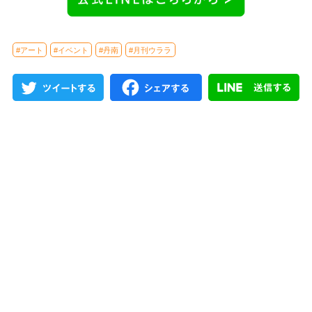
#アート
#イベント
#丹南
#月刊ウララ