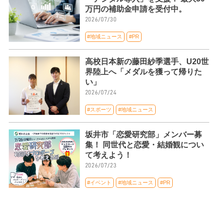
万円の補助金申請を受付中。
2026/07/30
#地域ニュース
#PR
高校日本新の藤田紗季選手、U20世
界陸上へ「メダルを獲って帰りた
い」
2026/07/24
#スポーツ
#地域ニュース
坂井市「恋愛研究部」メンバー募
集！ 同世代と恋愛・結婚観につい
て考えよう！
2026/07/23
#イベント
#地域ニュース
#PR