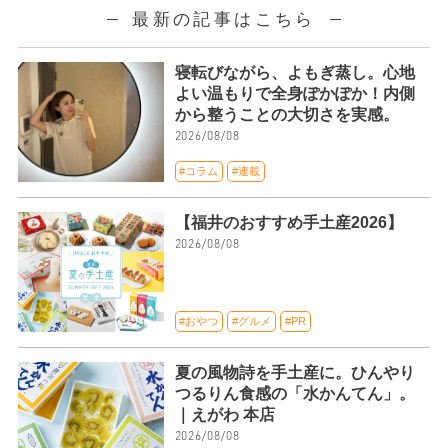
最新の記事はこちら
寝転びながら、よもぎ蒸し。心地
よい温もりで全身ぽかぽか！内側
から整うことの大切さを実感。
2026/08/08
#コラム
#連載
【福井のおすすめ手土産2026】
2026/08/08
#おやつ
#グルメ
#PR
夏の風物詩を手土産に。ひんやり
つるりん食感の「水かんてん」。
｜えがわ 本店
2026/08/08