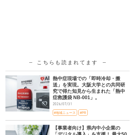
こちらも読まれてます
熱中症現場での「即時冷却・搬
送」を実現。大阪大学との共同研
究で得た知見から生まれた「熱中
症救護袋 NB-001」。
2026/07/31
#地域ニュース
#PR
【事業者向け】県内中小企業の
「デジタル導入」を支援！ 最大50