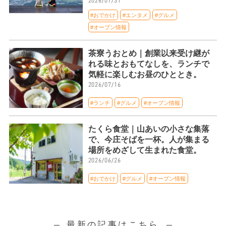
2026/07/31
#おでかけ
#エンタメ
#グルメ
#オープン情報
茶寮うおとめ｜創業以来受け継が
れる味とおもてなしを、ランチで
気軽に楽しむお昼のひととき。
2026/07/16
#ランチ
#グルメ
#オープン情報
たくら食堂｜山あいの小さな集落
で、今庄そばを一杯。人が集まる
場所をめざして生まれた食堂。
2026/06/26
#おでかけ
#グルメ
#オープン情報
最新の記事はこちら