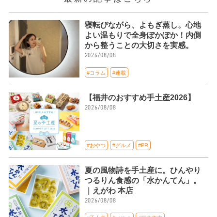
寝転びながら、よもぎ蒸し。心地
よい温もりで全身ぽかぽか！内側
から整うことの大切さを実感。
2026/08/08
#コラム
#連載
【福井のおすすめ手土産2026】
2026/08/08
#おやつ
#グルメ
#PR
夏の風物詩を手土産に。ひんやり
つるりん食感の「水かんてん」。
｜えがわ 本店
2026/08/08