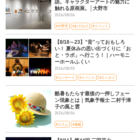
語。キャラクターアートの魅力に
触れる原画展。│大野市
2026/08/06
#大野市
#おでかけ
#イベント
【8/18～23】“音”っておもしろ
い！ 夏休みの思い出づくりに「お
と・ラボ」へ行こう！｜ハーモニ
ーホールふくい
2026/08/05
#コンサート
#イベント
#エンタメ
酷暑もたらす最後の一押しフェー
ン現象とは｜気象予報士 二村千津
子の風と雲
2026/08/04
#コラム
#連載