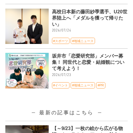
高校日本新の藤田紗季選手、U20世
界陸上へ「メダルを獲って帰りた
い」
2026/07/24
#スポーツ
#地域ニュース
坂井市「恋愛研究部」メンバー募
集！ 同世代と恋愛・結婚観につい
て考えよう！
2026/07/23
#イベント
#地域ニュース
#PR
最新の記事はこちら
【～9/23】一枚の絵から広がる物