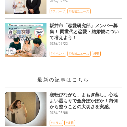
2026/07/24
#スポーツ
#地域ニュース
坂井市「恋愛研究部」メンバー募
集！ 同世代と恋愛・結婚観につい
て考えよう！
2026/07/23
#イベント
#地域ニュース
#PR
最新の記事はこちら
寝転びながら、よもぎ蒸し。心地
よい温もりで全身ぽかぽか！内側
から整うことの大切さを実感。
2026/08/08
#コラム
#連載