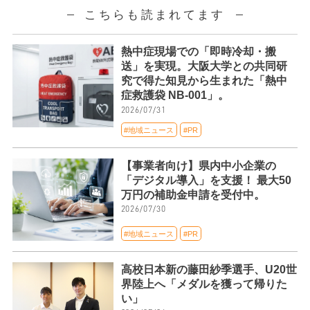
こちらも読まれてます
熱中症現場での「即時冷却・搬
送」を実現。大阪大学との共同研
究で得た知見から生まれた「熱中
症救護袋 NB-001」。
2026/07/31
#地域ニュース
#PR
【事業者向け】県内中小企業の
「デジタル導入」を支援！ 最大50
万円の補助金申請を受付中。
2026/07/30
#地域ニュース
#PR
高校日本新の藤田紗季選手、U20世
界陸上へ「メダルを獲って帰りた
い」