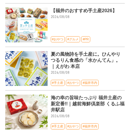
【福井のおすすめ手土産2026】
2026/08/08
#おやつ
#グルメ
#PR
夏の風物詩を手土産に。ひんやり
つるりん食感の「水かんてん」。
｜えがわ 本店
2026/08/08
#手土産
#おやつ
#福井市内
海の幸の旨味たっぷり 福井土産の
新定番!!｜越前海鮮倶楽部 くるふ福
井駅店
2026/08/08
#手土産
#おやつ
#福井市内