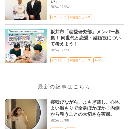
い」
2026/07/24
#スポーツ
#地域ニュース
坂井市「恋愛研究部」メンバー募
集！ 同世代と恋愛・結婚観につい
て考えよう！
2026/07/23
#イベント
#地域ニュース
#PR
最新の記事はこちら
寝転びながら、よもぎ蒸し。心地
よい温もりで全身ぽかぽか！内側
から整うことの大切さを実感。
2026/08/08