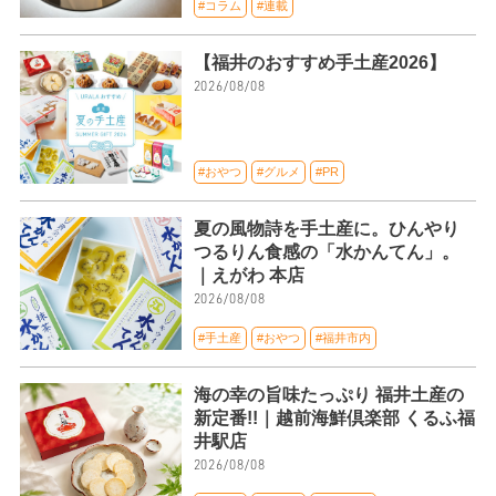
#コラム
#連載
【福井のおすすめ手土産2026】
2026/08/08
#おやつ
#グルメ
#PR
夏の風物詩を手土産に。ひんやり
つるりん食感の「水かんてん」。
｜えがわ 本店
2026/08/08
#手土産
#おやつ
#福井市内
海の幸の旨味たっぷり 福井土産の
新定番!!｜越前海鮮倶楽部 くるふ福
井駅店
2026/08/08