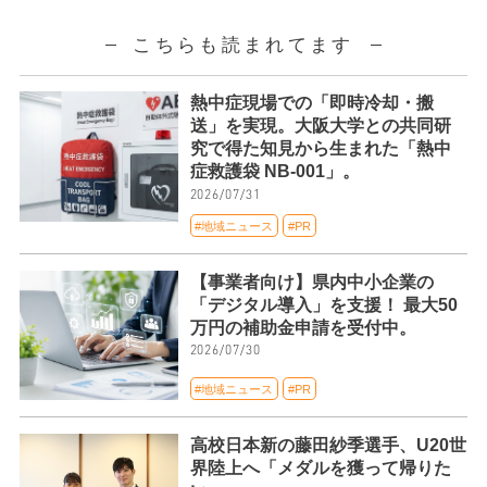
こちらも読まれてます
熱中症現場での「即時冷却・搬
送」を実現。大阪大学との共同研
究で得た知見から生まれた「熱中
症救護袋 NB-001」。
2026/07/31
#地域ニュース
#PR
【事業者向け】県内中小企業の
「デジタル導入」を支援！ 最大50
万円の補助金申請を受付中。
2026/07/30
#地域ニュース
#PR
高校日本新の藤田紗季選手、U20世
界陸上へ「メダルを獲って帰りた