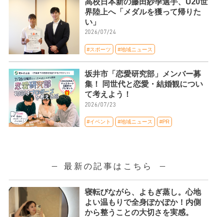
高校日本新の藤田紗季選手、U20世
界陸上へ「メダルを獲って帰りた
い」
2026/07/24
#スポーツ
#地域ニュース
坂井市「恋愛研究部」メンバー募
集！ 同世代と恋愛・結婚観につい
て考えよう！
2026/07/23
#イベント
#地域ニュース
#PR
最新の記事はこちら
寝転びながら、よもぎ蒸し。心地
よい温もりで全身ぽかぽか！内側
から整うことの大切さを実感。