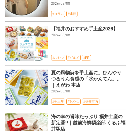
2026/08/08
#コラム
#連載
【福井のおすすめ手土産2026】
2026/08/08
#おやつ
#グルメ
#PR
夏の風物詩を手土産に。ひんやり
つるりん食感の「水かんてん」。
｜えがわ 本店
2026/08/08
#手土産
#おやつ
#福井市内
海の幸の旨味たっぷり 福井土産の
新定番!!｜越前海鮮倶楽部 くるふ福
井駅店