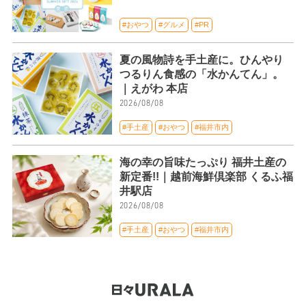
#おやつ
#グルメ
#PR
夏の風物詩を手土産に。ひんやり
つるりん食感の「水かんてん」。
｜えがわ 本店
2026/08/08
#手土産
#おやつ
#福井市内
海の幸の旨味たっぷり 福井土産の
新定番!!｜越前海鮮倶楽部 くるふ福
井駅店
2026/08/08
#手土産
#おやつ
#福井市内