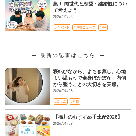
集！ 同世代と恋愛・結婚観につい
て考えよう！
2026/07/23
#イベント
#地域ニュース
#PR
最新の記事はこちら
寝転びながら、よもぎ蒸し。心地
よい温もりで全身ぽかぽか！内側
から整うことの大切さを実感。
2026/08/08
#コラム
#連載
【福井のおすすめ手土産2026】
2026/08/08