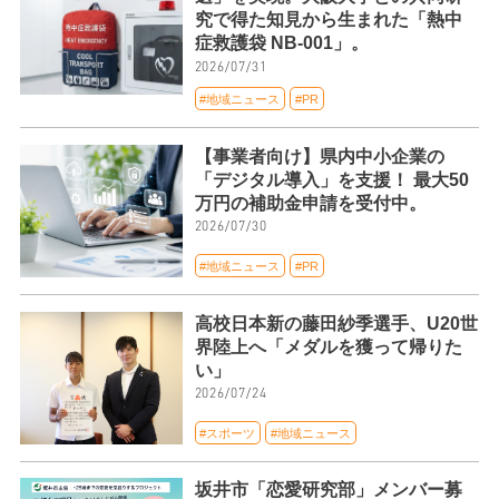
究で得た知見から生まれた「熱中
症救護袋 NB-001」。
2026/07/31
#地域ニュース
#PR
【事業者向け】県内中小企業の
「デジタル導入」を支援！ 最大50
万円の補助金申請を受付中。
2026/07/30
#地域ニュース
#PR
高校日本新の藤田紗季選手、U20世
界陸上へ「メダルを獲って帰りた
い」
2026/07/24
#スポーツ
#地域ニュース
坂井市「恋愛研究部」メンバー募