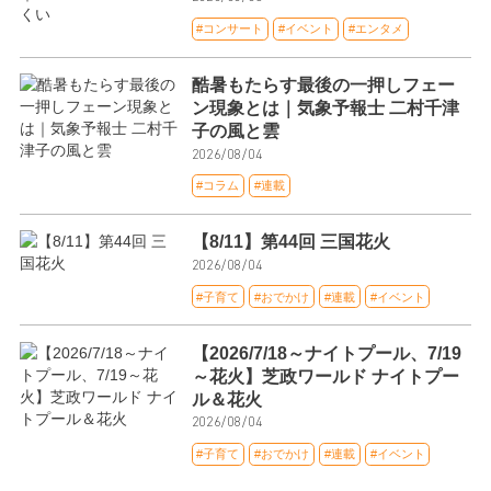
#コンサート
#イベント
#エンタメ
酷暑もたらす最後の一押しフェー
ン現象とは｜気象予報士 二村千津
子の風と雲
2026/08/04
#コラム
#連載
【8/11】第44回 三国花火
2026/08/04
#子育て
#おでかけ
#連載
#イベント
【2026/7/18～ナイトプール、7/19
～花火】芝政ワールド ナイトプー
ル＆花火
2026/08/04
#子育て
#おでかけ
#連載
#イベント