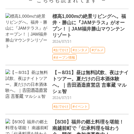
こちらも読まれてます
標高1,000mの絶景リビングへ。福
井・勝山に『JAMテラス』がオー
プン！｜JAM福井勝山マウンテン
リゾート
2026/07/31
#おでかけ
#エンタメ
#グルメ
#オープン情報
【～8/31】昼は無料試飲、夜はナイ
トツアー。夏だけの日本酒体験
へ。｜𠮷田酒造直営店 吉峯蔵 マル
シェ智
2026/07/31
#おでかけ
#イベント
【8/30】福井の郷土料理を堪能！
南越前町で「伝承料理を味わう