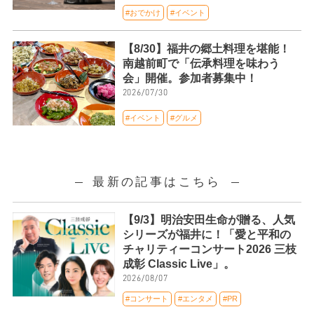
#おでかけ
#イベント
【8/30】福井の郷土料理を堪能！
南越前町で「伝承料理を味わう
会」開催。参加者募集中！
2026/07/30
#イベント
#グルメ
最新の記事はこちら
【9/3】明治安田生命が贈る、人気
シリーズが福井に！「愛と平和の
チャリティーコンサート2026 三枝
成彰 Classic Live」。
2026/08/07
#コンサート
#エンタメ
#PR