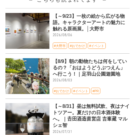
【～9/23】一枚の絵から広がる物
語。キャラクターアートの魅力に
触れる原画展。│大野市
2026/08/06
#大野市
#おでかけ
#イベント
【8/9】朝の動物たちは何をしてい
るの？「おはようどうぶつえん」
へ行こう！｜足羽山公園遊園地
2026/08/03
#おでかけ
#イベント
#PR
【～8/31】昼は無料試飲、夜はナイ
トツアー。夏だけの日本酒体験
へ。｜𠮷田酒造直営店 吉峯蔵 マル
シェ智
2026/07/31