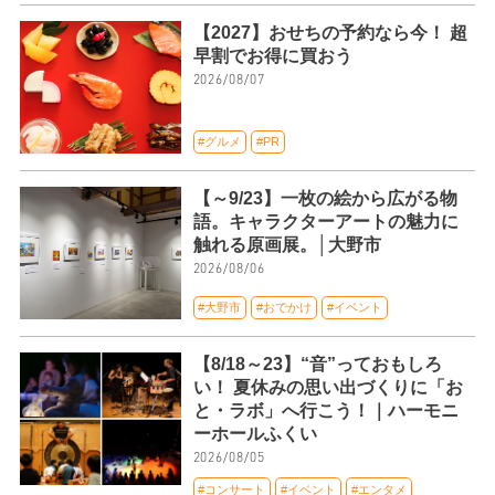
【2027】おせちの予約なら今！ 超
早割でお得に買おう
2026/08/07
#グルメ
#PR
【～9/23】一枚の絵から広がる物
語。キャラクターアートの魅力に
触れる原画展。│大野市
2026/08/06
#大野市
#おでかけ
#イベント
【8/18～23】“音”っておもしろ
い！ 夏休みの思い出づくりに「お
と・ラボ」へ行こう！｜ハーモニ
ーホールふくい
2026/08/05
#コンサート
#イベント
#エンタメ