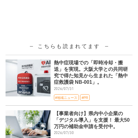
こちらも読まれてます
熱中症現場での「即時冷却・搬
送」を実現。大阪大学との共同研
究で得た知見から生まれた「熱中
症救護袋 NB-001」。
2026/07/31
#地域ニュース
#PR
【事業者向け】県内中小企業の
「デジタル導入」を支援！ 最大50
万円の補助金申請を受付中。
2026/07/30