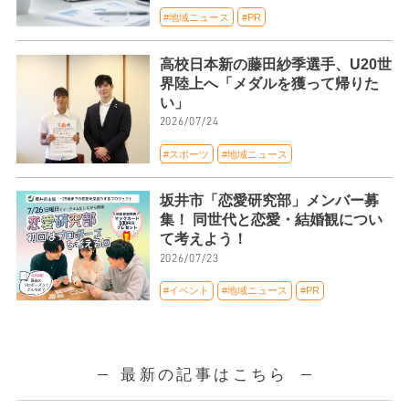
#地域ニュース
#PR
高校日本新の藤田紗季選手、U20世
界陸上へ「メダルを獲って帰りた
い」
2026/07/24
#スポーツ
#地域ニュース
坂井市「恋愛研究部」メンバー募
集！ 同世代と恋愛・結婚観につい
て考えよう！
2026/07/23
#イベント
#地域ニュース
#PR
最新の記事はこちら