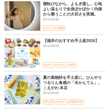
寝転びながら、よもぎ蒸し。心地
よい温もりで全身ぽかぽか！内側
から整うことの大切さを実感。
2026/08/08
#コラム
#連載
【福井のおすすめ手土産2026】
2026/08/08
#おやつ
#グルメ
#PR
夏の風物詩を手土産に。ひんやり
つるりん食感の「水かんてん」。
｜えがわ 本店
2026/08/08
#手土産
#おやつ
#福井市内