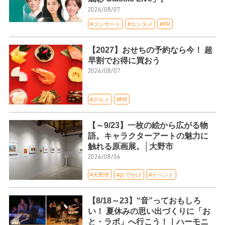
2026/08/07
#コンサート
#エンタメ
#PR
【2027】おせちの予約なら今！ 超
早割でお得に買おう
2026/08/07
#グルメ
#PR
【～9/23】一枚の絵から広がる物
語。キャラクターアートの魅力に
触れる原画展。│大野市
2026/08/06
#大野市
#おでかけ
#イベント
【8/18～23】“音”っておもしろ
い！ 夏休みの思い出づくりに「お
と・ラボ」へ行こう！｜ハーモニ