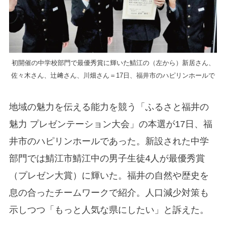
初開催の中学校部門で最優秀賞に輝いた鯖江の（左から）新居さん、
佐々木さん、辻﨑さん、川畑さん＝17日、福井市のハピリンホールで
地域の魅力を伝える能力を競う「ふるさと福井の
魅力 プレゼンテーション大会」の本選が17日、福
井市のハピリンホールであった。新設された中学
部門では鯖江市鯖江中の男子生徒4人が最優秀賞
（プレゼン大賞）に輝いた。福井の自然や歴史を
息の合ったチームワークで紹介。人口減少対策も
示しつつ「もっと人気な県にしたい」と訴えた。