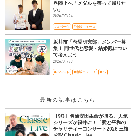
界陸上へ「メダルを獲って帰りた
い」
2026/07/24
#スポーツ
#地域ニュース
坂井市「恋愛研究部」メンバー募
集！ 同世代と恋愛・結婚観につい
て考えよう！
2026/07/23
#イベント
#地域ニュース
#PR
最新の記事はこちら
【9/3】明治安田生命が贈る、人気
シリーズが福井に！「愛と平和の
チャリティーコンサート2026 三枝
成彰 Classic Live」。