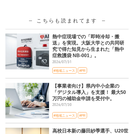
こちらも読まれてます
熱中症現場での「即時冷却・搬
送」を実現。大阪大学との共同研
究で得た知見から生まれた「熱中
症救護袋 NB-001」。
2026/07/31
#地域ニュース
#PR
【事業者向け】県内中小企業の
「デジタル導入」を支援！ 最大50
万円の補助金申請を受付中。
2026/07/30
#地域ニュース
#PR
高校日本新の藤田紗季選手、U20世