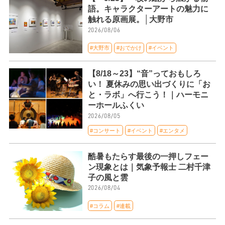
語。キャラクターアートの魅力に
触れる原画展。│大野市
2026/08/06
#大野市
#おでかけ
#イベント
【8/18～23】“音”っておもしろ
い！ 夏休みの思い出づくりに「お
と・ラボ」へ行こう！｜ハーモニ
ーホールふくい
2026/08/05
#コンサート
#イベント
#エンタメ
酷暑もたらす最後の一押しフェー
ン現象とは｜気象予報士 二村千津
子の風と雲
2026/08/04
#コラム
#連載