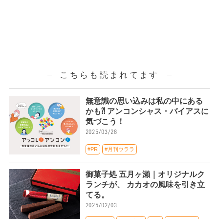
こちらも読まれてます
無意識の思い込みは私の中にある
かも⁈ アンコンシャス・バイアスに
気づこう！
2025/03/28
#PR
#月刊ウララ
御菓子処 五月ヶ瀨｜オリジナルク
ランチが、 カカオの風味を引き立
てる。
2025/02/03