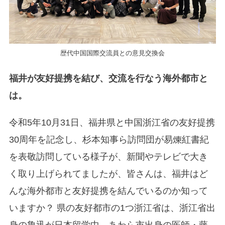
歴代中国国際交流員との意見交換会
福井が友好提携を結び、交流を行なう海外都市と
は。
令和5年10月31日、福井県と中国浙江省の友好提携
30周年を記念し、杉本知事ら訪問団が易煉紅書紀
を表敬訪問している様子が、新聞やテレビで大き
く取り上げられてましたが、皆さんは、福井はど
んな海外都市と友好提携を結んでいるのか知って
いますか？ 県の友好都市の1つ浙江省は、浙江省出
身の魯迅が日本留学中、あわら市出身の医師・藤