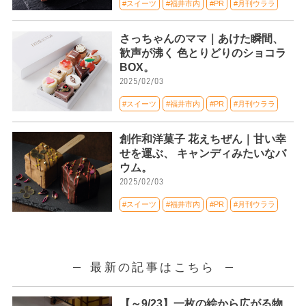
#スイーツ
#福井市内
#PR
#月刊ウララ
さっちゃんのママ｜あけた瞬間、
歓声が沸く 色とりどりのショコラ
BOX。
2025/02/03
#スイーツ
#福井市内
#PR
#月刊ウララ
創作和洋菓子 花えちぜん｜甘い幸
せを運ぶ、 キャンディみたいなバ
ウム。
2025/02/03
#スイーツ
#福井市内
#PR
#月刊ウララ
最新の記事はこちら
【～9/23】一枚の絵から広がる物