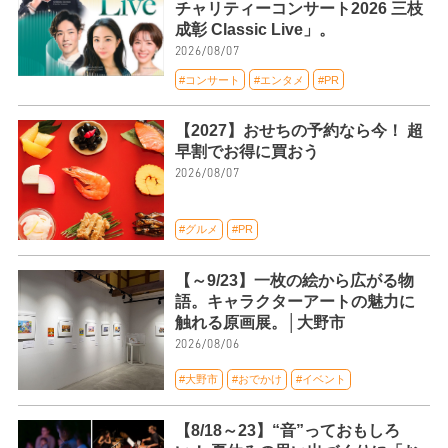
チャリティーコンサート2026 三枝
成彰 Classic Live」。
2026/08/07
#コンサート
#エンタメ
#PR
【2027】おせちの予約なら今！ 超
早割でお得に買おう
2026/08/07
#グルメ
#PR
【～9/23】一枚の絵から広がる物
語。キャラクターアートの魅力に
触れる原画展。│大野市
2026/08/06
#大野市
#おでかけ
#イベント
【8/18～23】“音”っておもしろ