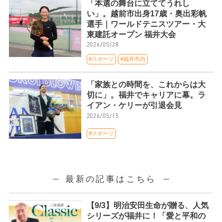
「本選の舞台に立ててうれし
い」。越前市出身17歳・奥出彩帆
選手｜ワールドテニスツアー・大
東建託オープン 福井大会
2026/05/28
#スポーツ
#福井市内
「家族との時間を、これからは大
切に」。福井でキャリアに幕。ラ
イアン・ケリーが引退会見
2026/05/15
#スポーツ
最新の記事はこちら
【9/3】明治安田生命が贈る、人気
シリーズが福井に！「愛と平和の