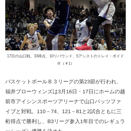
17日の山口戦。33得点、10リバウンド、5アシストのトレイ・ボイド
Ⅲ（＃1）
バスケットボールＢ３リーグの第23節が行われ、
福井ブローウィンズは3月16日・17日にホームの越
前市アイシンスポーツアリーナで山口パッツファ
イブと対戦。110－74、121－81と2試合ともに三
桁得点で勝利し、B3リーグ参入1年目でのレギュラ