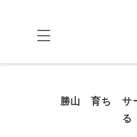
勝山 育ち サ
る