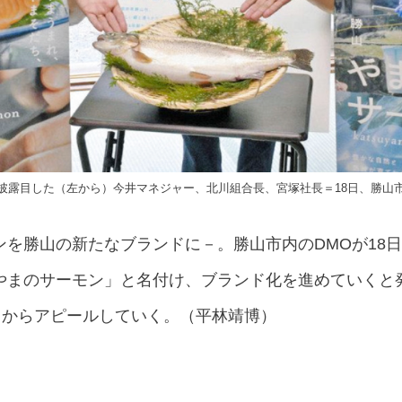
披露目した（左から）今井マネジャー、北川組合長、宮塚社長＝18日、勝山
ンを勝山の新たなブランドに－。勝山市内のDMOが18
やまのサーモン」と名付け、ブランド化を進めていくと
月からアピールしていく。（平林靖博）