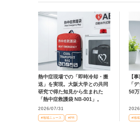
熱中症現場での「即時冷却・搬
【事
送」を実現。大阪大学との共同
「デ
研究で得た知見から生まれた
50
「熱中症救護袋 NB-001」。
2026/07/31
2026
#地域ニュース
#PR
#地