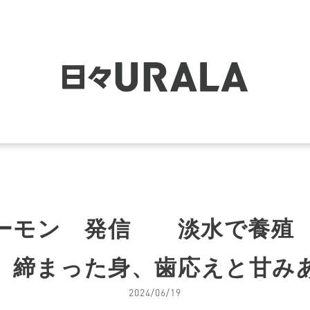
ーモン 発信 淡水で養殖
 締まった身、歯応えと甘み
2024/06/19