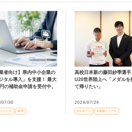
業者向け】県内中小企業の
高校日本新の藤田紗季選手
ジタル導入」を支援！ 最大
U20世界陸上へ「メダルを
万円の補助金申請を受付中。
て帰りたい」
/07/30
2026/07/24
域ニュース
#PR
#スポーツ
#地域ニュース