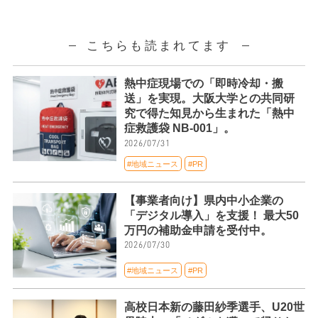
こちらも読まれてます
熱中症現場での「即時冷却・搬
送」を実現。大阪大学との共同研
究で得た知見から生まれた「熱中
症救護袋 NB-001」。
2026/07/31
#地域ニュース
#PR
【事業者向け】県内中小企業の
「デジタル導入」を支援！ 最大50
万円の補助金申請を受付中。
2026/07/30
#地域ニュース
#PR
高校日本新の藤田紗季選手、U20世