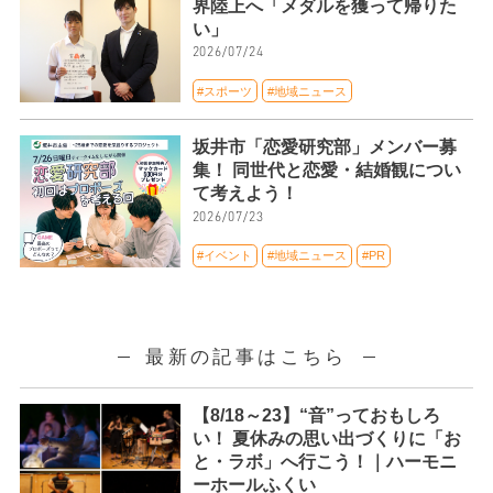
界陸上へ「メダルを獲って帰りた
い」
2026/07/24
#スポーツ
#地域ニュース
坂井市「恋愛研究部」メンバー募
集！ 同世代と恋愛・結婚観につい
て考えよう！
2026/07/23
#イベント
#地域ニュース
#PR
最新の記事はこちら
【8/18～23】“音”っておもしろ
い！ 夏休みの思い出づくりに「お
と・ラボ」へ行こう！｜ハーモニ
ーホールふくい