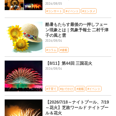
2026/08/05
#コンサート
#イベント
#エンタメ
酷暑もたらす最後の一押しフェー
ン現象とは｜気象予報士 二村千津
子の風と雲
2026/08/04
#コラム
#連載
【8/11】第44回 三国花火
2026/08/04
#子育て
#おでかけ
#連載
#イベント
【2026/7/18～ナイトプール、7/19
～花火】芝政ワールド ナイトプー
ル＆花火