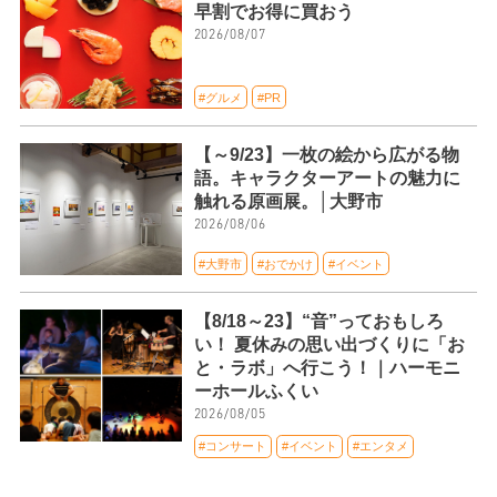
早割でお得に買おう
2026/08/07
#グルメ
#PR
【～9/23】一枚の絵から広がる物
語。キャラクターアートの魅力に
触れる原画展。│大野市
2026/08/06
#大野市
#おでかけ
#イベント
【8/18～23】“音”っておもしろ
い！ 夏休みの思い出づくりに「お
と・ラボ」へ行こう！｜ハーモニ
ーホールふくい
2026/08/05
#コンサート
#イベント
#エンタメ