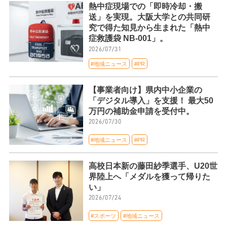
熱中症現場での「即時冷却・搬
送」を実現。大阪大学との共同研
究で得た知見から生まれた「熱中
症救護袋 NB-001」。
2026/07/31
#地域ニュース
#PR
【事業者向け】県内中小企業の
「デジタル導入」を支援！ 最大50
万円の補助金申請を受付中。
2026/07/30
#地域ニュース
#PR
高校日本新の藤田紗季選手、U20世
界陸上へ「メダルを獲って帰りた
い」
2026/07/24
#スポーツ
#地域ニュース