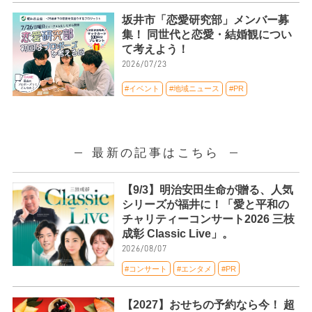
坂井市「恋愛研究部」メンバー募
集！ 同世代と恋愛・結婚観につい
て考えよう！
2026/07/23
#イベント
#地域ニュース
#PR
最新の記事はこちら
【9/3】明治安田生命が贈る、人気
シリーズが福井に！「愛と平和の
チャリティーコンサート2026 三枝
成彰 Classic Live」。
2026/08/07
#コンサート
#エンタメ
#PR
【2027】おせちの予約なら今！ 超