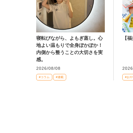
寝転びながら、よもぎ蒸し。心
【福
地よい温もりで全身ぽかぽか！
内側から整うことの大切さを実
感。
2026/08/08
2026
#コラム
#連載
#おや