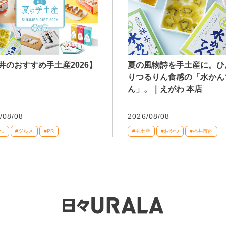
井のおすすめ手土産2026】
夏の風物詩を手土産に。ひ
りつるりん食感の「水かん
ん」。｜えがわ 本店
/08/08
2026/08/08
つ
#グルメ
#PR
#手土産
#おやつ
#福井市内