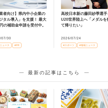
業者向け】県内中小企業の
高校日本新の藤田紗季選手
ジタル導入」を支援！ 最大
U20世界陸上へ「メダルを
万円の補助金申請を受付中。
て帰りたい」
/07/30
2026/07/24
域ニュース
#PR
#スポーツ
#地域ニュース
最新の記事はこちら