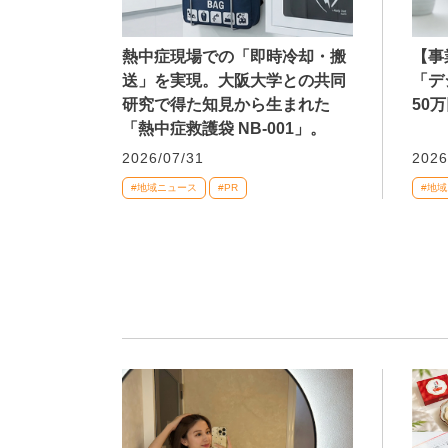
熱中症現場での「即時冷却・搬
【事
送」を実現。大阪大学との共同
「デ
研究で得た知見から生まれた
50
「熱中症救護袋 NB-001」。
2026/07/31
2026
#地域ニュース
#PR
#地