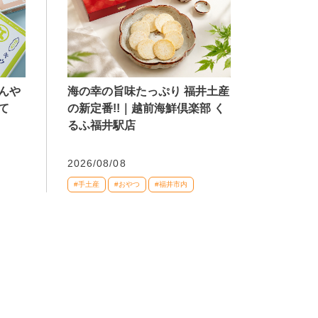
海の幸の旨味たっぷり 福井土産
んや
の新定番!!｜越前海鮮倶楽部 く
て
るふ福井駅店
2026/08/08
#手土産
#おやつ
#福井市内