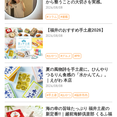
から整うことの大切さを実感。
2026/08/08
#コラム
#連載
【福井のおすすめ手土産2026】
2026/08/08
#おやつ
#グルメ
#PR
夏の風物詩を手土産に。ひんやり
つるりん食感の「水かんてん」。
｜えがわ 本店
2026/08/08
#手土産
#おやつ
#福井市内
海の幸の旨味たっぷり 福井土産の
新定番!!｜越前海鮮倶楽部 くるふ福