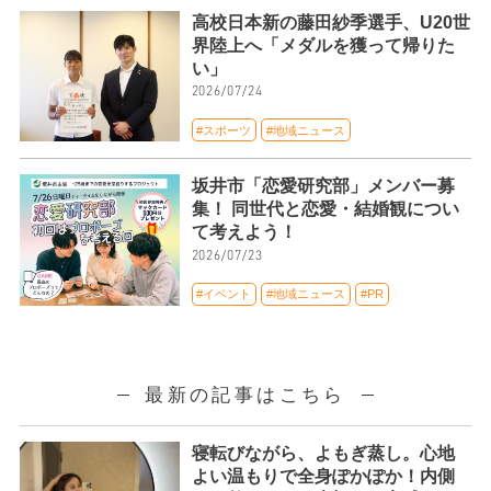
高校日本新の藤田紗季選手、U20世
界陸上へ「メダルを獲って帰りた
い」
2026/07/24
#スポーツ
#地域ニュース
坂井市「恋愛研究部」メンバー募
集！ 同世代と恋愛・結婚観につい
て考えよう！
2026/07/23
#イベント
#地域ニュース
#PR
最新の記事はこちら
寝転びながら、よもぎ蒸し。心地
よい温もりで全身ぽかぽか！内側