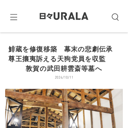
鯡蔵を修復移築 幕末の悲劇伝承
尊王攘夷訴える天狗党員を収監
敦賀の武田耕雲斎等墓へ
2024/10/11