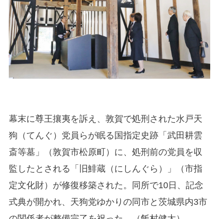
幕末に尊王攘夷を訴え、敦賀で処刑された水戸天
狗（てんぐ）党員らが眠る国指定史跡「武田耕雲
斎等墓」（敦賀市松原町）に、処刑前の党員を収
監したとされる「旧鯡蔵（にしんぐら）」（市指
定文化財）が修復移築された。同所で10日、記念
式典が開かれ、天狗党ゆかりの同市と茨城県内3市
の関係者が整備完了を祝った。（飯村健太）