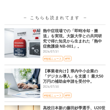
こちらも読まれてます
熱中症現場での「即時冷却・搬
送」を実現。大阪大学との共同研
究で得た知見から生まれた「熱中
症救護袋 NB-001」。
2026/07/31
#地域ニュース
#PR
【事業者向け】県内中小企業の
「デジタル導入」を支援！ 最大50
万円の補助金申請を受付中。
2026/07/30
#地域ニュース
#PR
高校日本新の藤田紗季選手、U20世