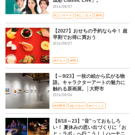
成彰 Classic Live」。
2026/08/07
#コンサート
#エンタメ
#PR
【2027】おせちの予約なら今！ 超
早割でお得に買おう
2026/08/07
#グルメ
#PR
【～9/23】一枚の絵から広がる物
語。キャラクターアートの魅力に
触れる原画展。│大野市
2026/08/06
#大野市
#おでかけ
#イベント
【8/18～23】“音”っておもしろ
い！ 夏休みの思い出づくりに「お
と・ラボ」へ行こう！｜ハーモニ