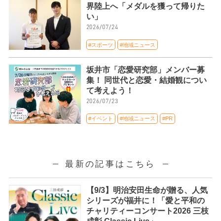
界陸上へ「メダルを獲って帰りた
い」
2026/07/24
#スポーツ
#地域ニュース
坂井市「恋愛研究部」メンバー募
集！ 同世代と恋愛・結婚観につい
て考えよう！
2026/07/23
#イベント
#地域ニュース
#PR
最新の記事はこちら
【9/3】明治安田生命が贈る、人気
シリーズが福井に！「愛と平和の
チャリティーコンサート2026 三枝