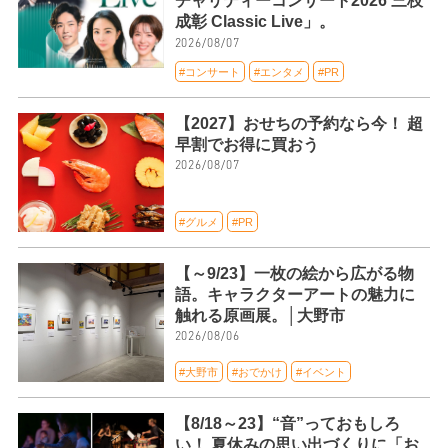
チャリティーコンサート2026 三枝
成彰 Classic Live」。
2026/08/07
#コンサート
#エンタメ
#PR
【2027】おせちの予約なら今！ 超
早割でお得に買おう
2026/08/07
#グルメ
#PR
【～9/23】一枚の絵から広がる物
語。キャラクターアートの魅力に
触れる原画展。│大野市
2026/08/06
#大野市
#おでかけ
#イベント
【8/18～23】“音”っておもしろ
い！ 夏休みの思い出づくりに「お