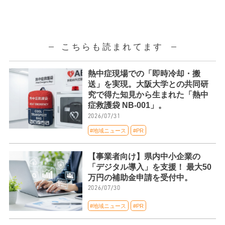
こちらも読まれてます
熱中症現場での「即時冷却・搬
送」を実現。大阪大学との共同研
究で得た知見から生まれた「熱中
症救護袋 NB-001」。
2026/07/31
#地域ニュース
#PR
【事業者向け】県内中小企業の
「デジタル導入」を支援！ 最大50
万円の補助金申請を受付中。
2026/07/30
#地域ニュース
#PR