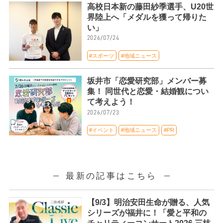
高校日本新の藤田紗季選手、U20世
界陸上へ「メダルを獲って帰りた
い」
2026/07/24
#スポーツ
#地域ニュース
坂井市「恋愛研究部」メンバー募
集！ 同世代と恋愛・結婚観につい
て考えよう！
2026/07/23
#イベント
#地域ニュース
#PR
最新の記事はこちら
【9/3】明治安田生命が贈る、人気
シリーズが福井に！「愛と平和の