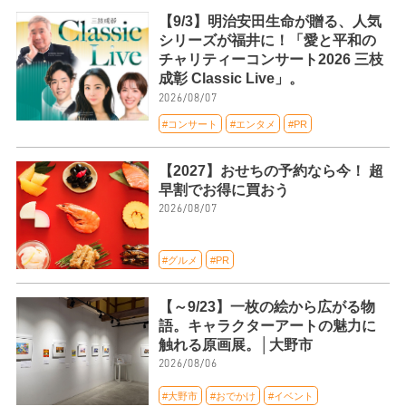
【9/3】明治安田生命が贈る、人気
シリーズが福井に！「愛と平和の
チャリティーコンサート2026 三枝
成彰 Classic Live」。
2026/08/07
#コンサート
#エンタメ
#PR
【2027】おせちの予約なら今！ 超
早割でお得に買おう
2026/08/07
#グルメ
#PR
【～9/23】一枚の絵から広がる物
語。キャラクターアートの魅力に
触れる原画展。│大野市
2026/08/06
#大野市
#おでかけ
#イベント