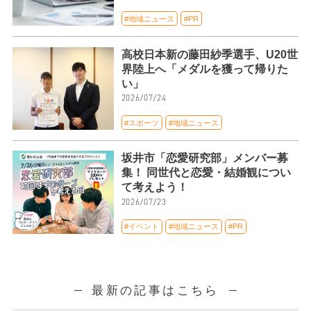
#地域ニュース
#PR
高校日本新の藤田紗季選手、U20世
界陸上へ「メダルを獲って帰りた
い」
2026/07/24
#スポーツ
#地域ニュース
坂井市「恋愛研究部」メンバー募
集！ 同世代と恋愛・結婚観につい
て考えよう！
2026/07/23
#イベント
#地域ニュース
#PR
最新の記事はこちら