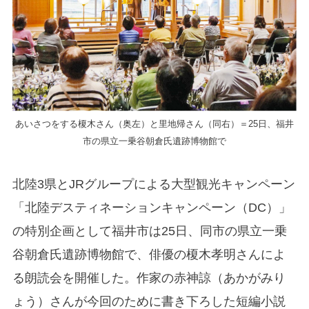
あいさつをする榎木さん（奥左）と里地帰さん（同右）＝25日、福井
市の県立一乗谷朝倉氏遺跡博物館で
北陸3県とJRグループによる大型観光キャンペーン
「北陸デスティネーションキャンペーン（DC）」
の特別企画として福井市は25日、同市の県立一乗
谷朝倉氏遺跡博物館で、俳優の榎木孝明さんによ
る朗読会を開催した。作家の赤神諒（あかがみり
ょう）さんが今回のために書き下ろした短編小説