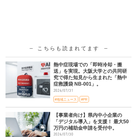
こちらも読まれてます
熱中症現場での「即時冷却・搬
送」を実現。大阪大学との共同研
究で得た知見から生まれた「熱中
症救護袋 NB-001」。
2026/07/31
#地域ニュース
#PR
【事業者向け】県内中小企業の
「デジタル導入」を支援！ 最大50
万円の補助金申請を受付中。
2026/07/30