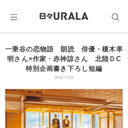
一乗谷の恋物語 朗読 俳優・榎木孝
明さん×作家・赤神諒さん 北陸ＤⅭ
特別企画書き下ろし短編
2024/11/26