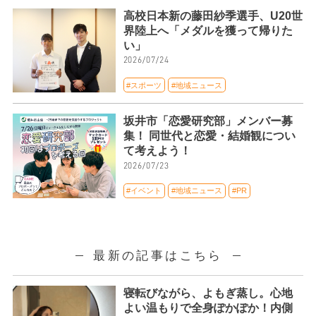
高校日本新の藤田紗季選手、U20世
界陸上へ「メダルを獲って帰りた
い」
2026/07/24
#スポーツ
#地域ニュース
坂井市「恋愛研究部」メンバー募
集！ 同世代と恋愛・結婚観につい
て考えよう！
2026/07/23
#イベント
#地域ニュース
#PR
最新の記事はこちら
寝転びながら、よもぎ蒸し。心地
よい温もりで全身ぽかぽか！内側