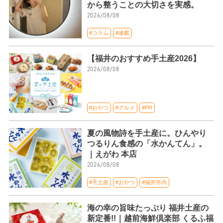
から整うことの大切さを実感。
2026/08/08
#コラム
#連載
【福井のおすすめ手土産2026】
2026/08/08
#おやつ
#グルメ
#PR
夏の風物詩を手土産に。ひんやり
つるりん食感の「水かんてん」。
｜えがわ 本店
2026/08/08
#手土産
#おやつ
#福井市内
海の幸の旨味たっぷり 福井土産の
新定番!!｜越前海鮮倶楽部 くるふ福