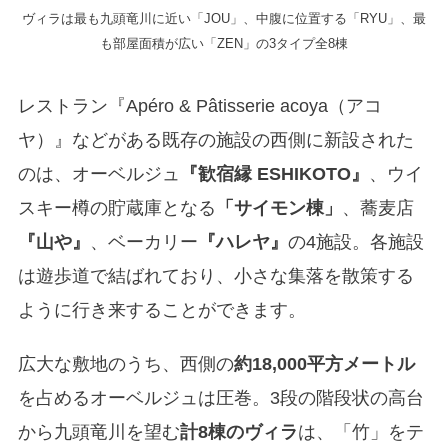
ヴィラは最も九頭竜川に近い「JOU」、中腹に位置する「RYU」、最
も部屋面積が広い「ZEN」の3タイプ全8棟
レストラン『Apéro & Pâtisserie acoya（アコ
ヤ）』などがある既存の施設の西側に新設された
のは、オーベルジュ
『歓宿縁 ESHIKOTO』
、ウイ
スキー樽の貯蔵庫となる
「サイモン棟」
、蕎麦店
『山や』
、ベーカリー
『ハレヤ』
の4施設。各施設
は遊歩道で結ばれており、小さな集落を散策する
ように行き来することができます。
広大な敷地のうち、西側の
約18,000平方メートル
を占めるオーベルジュは圧巻。3段の階段状の高台
から九頭竜川を望む
計8棟のヴィラ
は、「竹」をテ