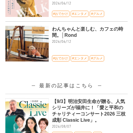
2026/06/12
#おでかけ
#エンタメ
#グルメ
わんちゃんと楽しむ、カフェの時
間。│Rond
2026/06/12
#おでかけ
#エンタメ
#グルメ
最新の記事はこちら
【9/3】明治安田生命が贈る、人気
シリーズが福井に！「愛と平和の
チャリティーコンサート2026 三枝
成彰 Classic Live」。
2026/08/07