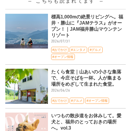
こちらも読まれてます
標高1,000mの絶景リビングへ。福
井・勝山に『JAMテラス』がオー
プン！｜JAM福井勝山マウンテン
リゾート
2026/07/31
#おでかけ
#エンタメ
#グルメ
#オープン情報
たくら食堂｜山あいの小さな集落
で、今庄そばを一杯。人が集まる
場所をめざして生まれた食堂。
2026/06/26
#おでかけ
#グルメ
#オープン情報
いつもの散歩道をお休みして。愛
犬と、福井のとっておきの場所
へ。vol.3