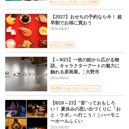
#コンサート
#エンタメ
#PR
【2027】おせちの予約なら今！ 超
早割でお得に買おう
2026/08/07
#グルメ
#PR
【～9/23】一枚の絵から広がる物
語。キャラクターアートの魅力に
触れる原画展。│大野市
2026/08/06
#大野市
#おでかけ
#イベント
【8/18～23】“音”っておもしろ
い！ 夏休みの思い出づくりに「お
と・ラボ」へ行こう！｜ハーモニ
ーホールふくい
2026/08/05