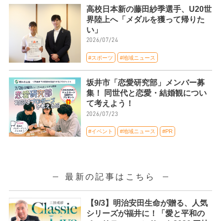
高校日本新の藤田紗季選手、U20世
界陸上へ「メダルを獲って帰りた
い」
2026/07/24
#スポーツ
#地域ニュース
坂井市「恋愛研究部」メンバー募
集！ 同世代と恋愛・結婚観につい
て考えよう！
2026/07/23
#イベント
#地域ニュース
#PR
最新の記事はこちら
【9/3】明治安田生命が贈る、人気
シリーズが福井に！「愛と平和の