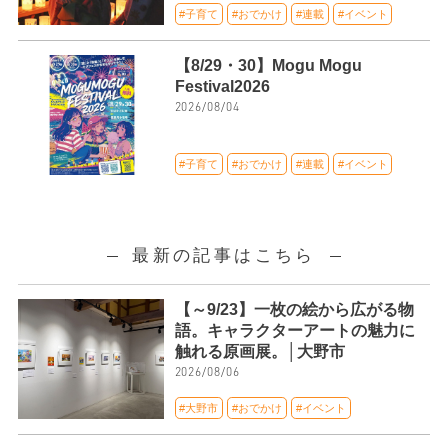
#子育て
#おでかけ
#連載
#イベント
【8/29・30】Mogu Mogu
Festival2026
2026/08/04
#子育て
#おでかけ
#連載
#イベント
最新の記事はこちら
【～9/23】一枚の絵から広がる物
語。キャラクターアートの魅力に
触れる原画展。│大野市
2026/08/06
#大野市
#おでかけ
#イベント