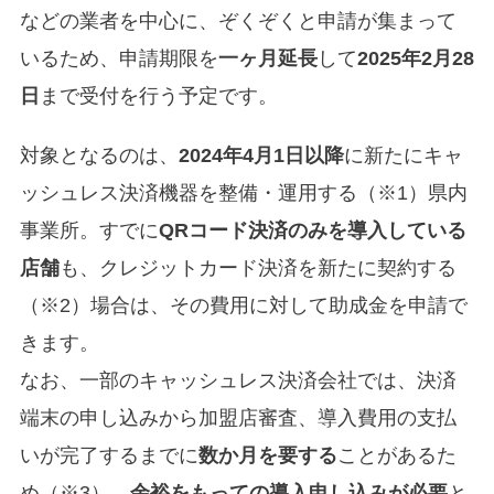
などの業者を中心に、ぞくぞくと申請が集まって
いるため、申請期限を
一ヶ月延長
して
2025年2月28
日
まで受付を行う予定です。
対象となるのは、
2024年4月1日以降
に新たにキャ
ッシュレス決済機器を整備・運用する（※1）県内
事業所。すでに
QRコード決済のみを導入している
店舗
も、クレジットカード決済を新たに契約する
（※2）場合は、その費用に対して助成金を申請で
きます。
なお、一部のキャッシュレス決済会社では、決済
端末の申し込みから加盟店審査、導入費用の支払
いが完了するまでに
数か月を要する
ことがあるた
め（※3）、
余裕をもっての導入申し込みが必要
と