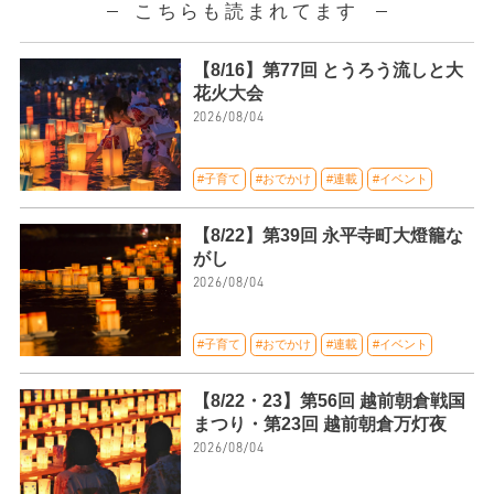
こちらも読まれてます
【8/16】第77回 とうろう流しと大
花火大会
2026/08/04
#子育て
#おでかけ
#連載
#イベント
【8/22】第39回 永平寺町大燈籠な
がし
2026/08/04
#子育て
#おでかけ
#連載
#イベント
【8/22・23】第56回 越前朝倉戦国
まつり・第23回 越前朝倉万灯夜
2026/08/04