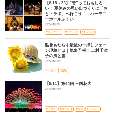
【8/18～23】“音”っておもしろ
い！ 夏休みの思い出づくりに「お
と・ラボ」へ行こう！｜ハーモニ
ーホールふくい
2026/08/05
#コンサート
#イベント
#エンタメ
酷暑もたらす最後の一押しフェー
ン現象とは｜気象予報士 二村千津
子の風と雲
2026/08/04
#コラム
#連載
【8/11】第44回 三国花火
2026/08/04
#子育て
#おでかけ
#連載
#イベント