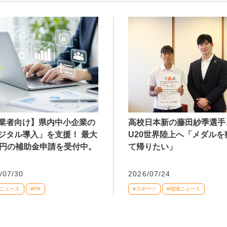
業者向け】県内中小企業の
高校日本新の藤田紗季選手
ジタル導入」を支援！ 最大
U20世界陸上へ「メダルを
万円の補助金申請を受付中。
て帰りたい」
/07/30
2026/07/24
域ニュース
#PR
#スポーツ
#地域ニュース