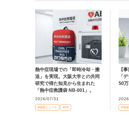
熱中症現場での「即時冷却・搬
【事
送」を実現。大阪大学との共同
「デ
研究で得た知見から生まれた
50
「熱中症救護袋 NB-001」。
2026/07/31
2026
#地域ニュース
#PR
#地