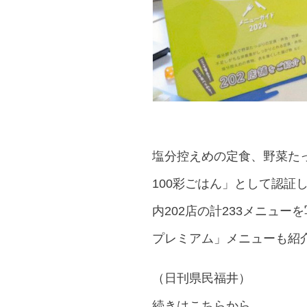
塩分控えめの定食、野菜た
100彩ごはん」として認証
内202店の計233メニュ
プレミアム」メニューも紹
（
日刊県民福井）
続きはこちらから