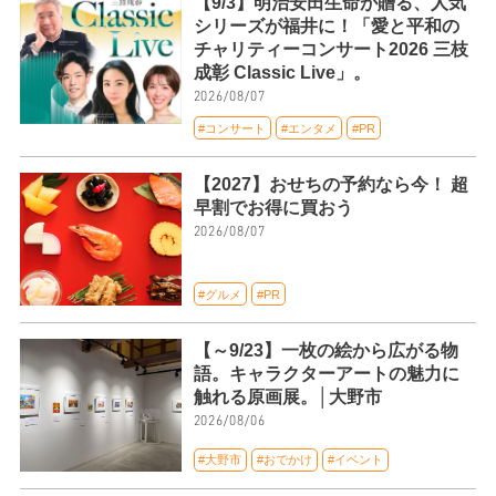
【9/3】明治安田生命が贈る、人気
シリーズが福井に！「愛と平和の
チャリティーコンサート2026 三枝
成彰 Classic Live」。
2026/08/07
#コンサート
#エンタメ
#PR
【2027】おせちの予約なら今！ 超
早割でお得に買おう
2026/08/07
#グルメ
#PR
【～9/23】一枚の絵から広がる物
語。キャラクターアートの魅力に
触れる原画展。│大野市
2026/08/06
#大野市
#おでかけ
#イベント