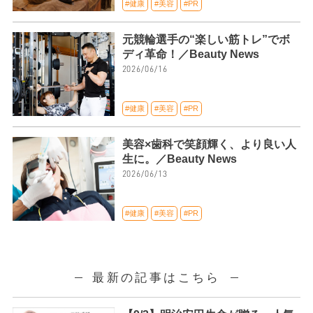
#健康
#美容
#PR
元競輪選手の“楽しい筋トレ”でボ
ディ革命！／Beauty News
2026/06/16
#健康
#美容
#PR
美容×歯科で笑顔輝く、より良い人
生に。／Beauty News
2026/06/13
#健康
#美容
#PR
最新の記事はこちら