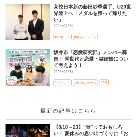
高校日本新の藤田紗季選手、U20世
界陸上へ「メダルを獲って帰りた
い」
2026/07/24
#スポーツ
#地域ニュース
坂井市「恋愛研究部」メンバー募
集！ 同世代と恋愛・結婚観につい
て考えよう！
2026/07/23
#イベント
#地域ニュース
#PR
最新の記事はこちら
【8/18～23】“音”っておもしろ
い！ 夏休みの思い出づくりに「お