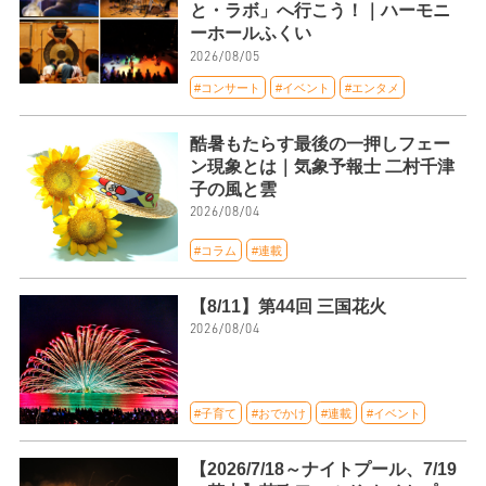
と・ラボ」へ行こう！｜ハーモニ
ーホールふくい
2026/08/05
#コンサート
#イベント
#エンタメ
酷暑もたらす最後の一押しフェー
ン現象とは｜気象予報士 二村千津
子の風と雲
2026/08/04
#コラム
#連載
【8/11】第44回 三国花火
2026/08/04
#子育て
#おでかけ
#連載
#イベント
【2026/7/18～ナイトプール、7/19