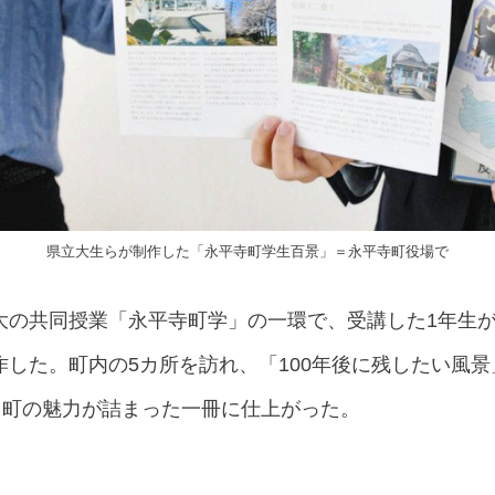
県立大生らが制作した「永平寺町学生百景」＝永平寺町役場で
大の共同授業「永平寺町学」の一環で、受講した1年生
した。町内の5カ所を訪れ、「100年後に残したい風
。町の魅力が詰まった一冊に仕上がった。