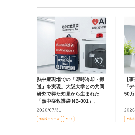
熱中症現場での「即時冷却・搬
【事
送」を実現。大阪大学との共同
「デ
研究で得た知見から生まれた
50
「熱中症救護袋 NB-001」。
2026/07/31
2026
#地域ニュース
#PR
#地