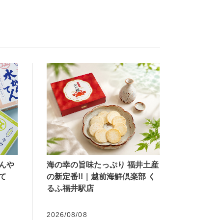
海の幸の旨味たっぷり 福井土産
んや
の新定番!!｜越前海鮮倶楽部 く
て
るふ福井駅店
2026/08/08