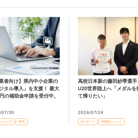
業者向け】県内中小企業の
高校日本新の藤田紗季選手
ジタル導入」を支援！ 最大
U20世界陸上へ「メダルを
万円の補助金申請を受付中。
て帰りたい」
/07/30
2026/07/24
域ニュース
#PR
#スポーツ
#地域ニュース