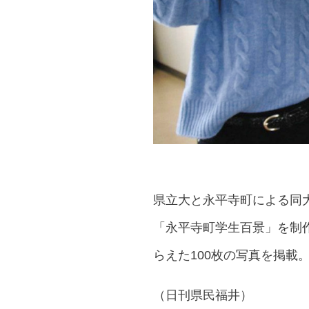
県立大と永平寺町による同
「永平寺町学生百景」を制作
らえた100枚の写真を掲載
（
日刊県民福井）