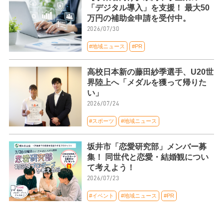
「デジタル導入」を支援！ 最大50
万円の補助金申請を受付中。
2026/07/30
#地域ニュース
#PR
高校日本新の藤田紗季選手、U20世
界陸上へ「メダルを獲って帰りた
い」
2026/07/24
#スポーツ
#地域ニュース
坂井市「恋愛研究部」メンバー募
集！ 同世代と恋愛・結婚観につい
て考えよう！
2026/07/23
#イベント
#地域ニュース
#PR