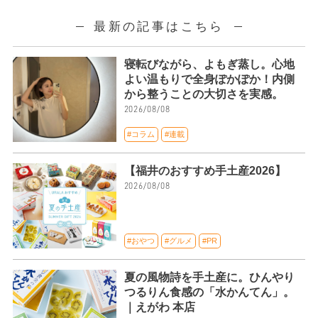
最新の記事はこちら
寝転びながら、よもぎ蒸し。心地
よい温もりで全身ぽかぽか！内側
から整うことの大切さを実感。
2026/08/08
#コラム
#連載
【福井のおすすめ手土産2026】
2026/08/08
#おやつ
#グルメ
#PR
夏の風物詩を手土産に。ひんやり
つるりん食感の「水かんてん」。
｜えがわ 本店