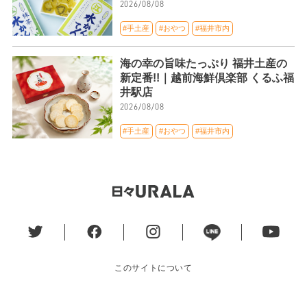
2026/08/08
#手土産
#おやつ
#福井市内
海の幸の旨味たっぷり 福井土産の
新定番!!｜越前海鮮倶楽部 くるふ福
井駅店
2026/08/08
#手土産
#おやつ
#福井市内
このサイトについて